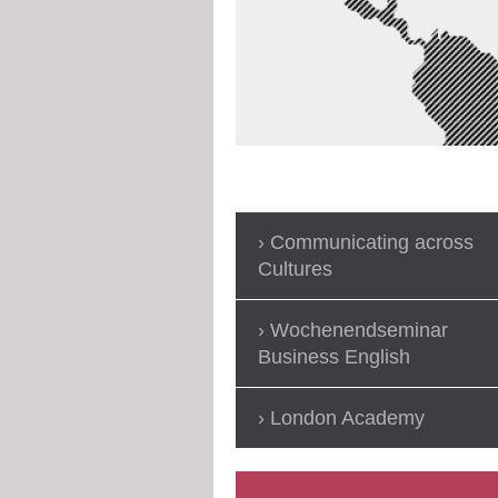
Communicating across
Cultures
Wochenendseminar
Business English
London Academy