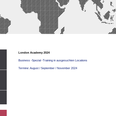
London Academy 2024
Business -Spezial -Training in ausgesuchten Locations
Termine: August / September / November 2024