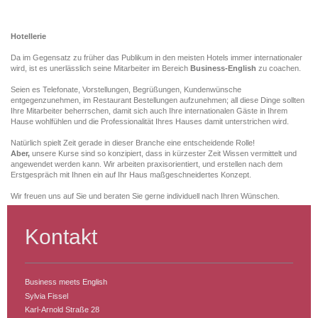
Hotellerie
Da im Gegensatz zu früher das Publikum in den meisten Hotels immer internationaler
wird, ist es unerlässlich seine Mitarbeiter im Bereich
Business-English
zu coachen.
Seien es Telefonate, Vorstellungen, Begrüßungen, Kundenwünsche
entgegenzunehmen, im Restaurant Bestellungen aufzunehmen; all diese Dinge sollten
Ihre Mitarbeiter beherrschen, damit sich auch Ihre internationalen Gäste in Ihrem
Hause wohlfühlen und die Professionalität Ihres Hauses damit unterstrichen wird.
Natürlich spielt Zeit gerade in dieser Branche eine entscheidende Rolle!
Aber,
unsere Kurse sind so konzipiert, dass in kürzester Zeit Wissen vermittelt und
angewendet werden kann. Wir arbeiten praxisorientiert, und erstellen nach dem
Erstgespräch mit Ihnen ein auf Ihr Haus maßgeschneidertes Konzept.
Wir freuen uns auf Sie und beraten Sie gerne individuell nach Ihren Wünschen.
Kontakt
Business meets English
Sylvia Fissel
Karl-Arnold Straße 28